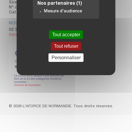
Siret : 481 072 072 00020
Nos partenaires
(1)
N° de déclaration d’activité : 23760103176
Mesure d'audience
Cet enregistrement ne vaut pas agrément de l'Etat
NOUS CONTACTER
02 35 89 00 48
Tout accepter
formation@aforcedenormandie.fr
Tout refuser
Personnaliser
© 2026 L'AFORCE DE NORMANDIE. Tous droits réservés.