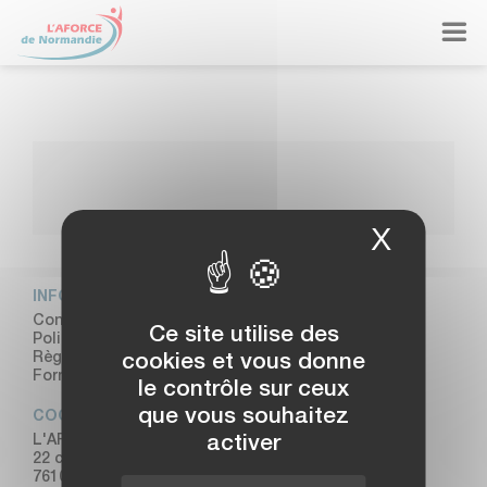
Panneau de gestion des cookies

X
Masque
INFORMATIONS
Conditions Générales de Vente
Ce site utilise des
Politique de Confidentialité
Règlement Intérieur
cookies et vous donne
Formulaire de réclamation client
le contrôle sur ceux
que vous souhaitez
COORDONNÉES
L'AFORCE DE NORMANDIE
activer
22 cours Camille Claudel
76100 ROUEN