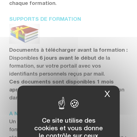
chaque formation
.
SUPPORTS DE FORMATION
Documents à télécharger avant la formation :
Disponibles
6 jours avant le début d
e la
formation, sur votre portail avec vos
identifiants personnels reçus par mail.
Ces documents sont disponibles 1 mois
après la date de formation
, mis à disposition
X
Masque
dans le « portail participants ».
A NOTER
Ce site utilise des
Un certificat de réalisation/attestation de
cookies et vous donne
formation sera remis aux participants, sous
le contrôle sur ceux